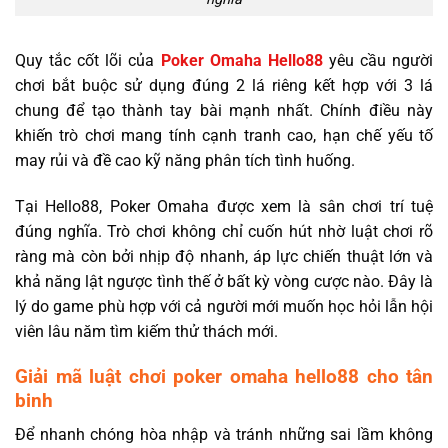
Quy tắc cốt lõi của
Poker Omaha Hello88
yêu cầu người
chơi bắt buộc sử dụng đúng 2 lá riêng kết hợp với 3 lá
chung để tạo thành tay bài mạnh nhất. Chính điều này
khiến trò chơi mang tính cạnh tranh cao, hạn chế yếu tố
may rủi và đề cao kỹ năng phân tích tình huống.
Tại Hello88, Poker Omaha được xem là sân chơi trí tuệ
đúng nghĩa. Trò chơi không chỉ cuốn hút nhờ luật chơi rõ
ràng mà còn bởi nhịp độ nhanh, áp lực chiến thuật lớn và
khả năng lật ngược tình thế ở bất kỳ vòng cược nào. Đây là
lý do game phù hợp với cả người mới muốn học hỏi lẫn hội
viên lâu năm tìm kiếm thử thách mới.
Giải mã luật chơi poker omaha hello88 cho tân
binh
Để nhanh chóng hòa nhập và tránh những sai lầm không