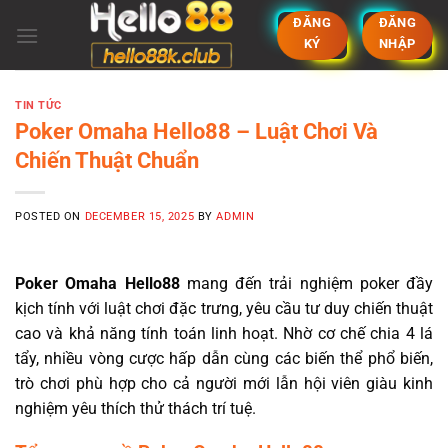
Skip
ĐĂNG
ĐĂNG
to
KÝ
NHẬP
content
TIN TỨC
Poker Omaha Hello88 – Luật Chơi Và
Chiến Thuật Chuẩn
POSTED ON
DECEMBER 15, 2025
BY
ADMIN
Poker Omaha Hello88
mang đến trải nghiệm poker đầy
kịch tính với luật chơi đặc trưng, yêu cầu tư duy chiến thuật
cao và khả năng tính toán linh hoạt. Nhờ cơ chế chia 4 lá
tẩy, nhiều vòng cược hấp dẫn cùng các biến thể phổ biến,
trò chơi phù hợp cho cả người mới lẫn hội viên giàu kinh
nghiệm yêu thích thử thách trí tuệ.