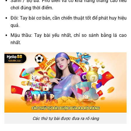
Sảnh / Bộ ba: Phổ biến và có khả năng thắng cao nếu
chơi đúng thời điểm.
Đôi: Tay bài cơ bản, cần chiến thuật tốt để phát huy hiệu
quả.
Mậu thầu: Tay bài yếu nhất, chỉ so sánh bằng lá cao
nhất.
Các thứ tự bài được đưa ra rõ ràng