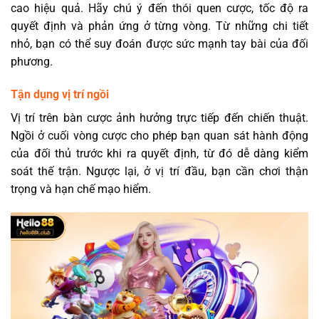
cao hiệu quả. Hãy chú ý đến thói quen cược, tốc độ ra
quyết định và phản ứng ở từng vòng. Từ những chi tiết
nhỏ, bạn có thể suy đoán được sức mạnh tay bài của đối
phương.
Tận dụng vị trí ngồi
Vị trí trên bàn cược ảnh hưởng trực tiếp đến chiến thuật.
Ngồi ở cuối vòng cược cho phép bạn quan sát hành động
của đối thủ trước khi ra quyết định, từ đó dễ dàng kiểm
soát thế trận. Ngược lại, ở vị trí đầu, bạn cần chơi thận
trọng và hạn chế mạo hiểm.