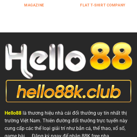
MAGAZINE
FLAT T-SHIRT COMPANY
Hello88
là thương hiệu nhà cái đổi thưởng uy tín nhất thị
trường Việt Nam. Thiên đường đổi thưởng trực tuyến này
cung cấp các thể loại giải trí như bắn cá, thể thao, xổ số,
game bài,.... Đăng ký ngay để nhận 88K free nha.