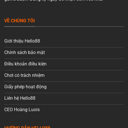
VỀ CHÚNG TÔI
Giới thiệu Hello88
Chính sách bảo mật
Điều khoản điều kiện
Chơi có trách nhiệm
Giấy phép hoạt động
Liên hệ Hello88
CEO Hoàng Luois