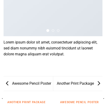
Lorem ipsum dolor sit amet, consectetuer adipiscing elit,
sed diam nonummy nibh euismod tincidunt ut laoreet
dolore magna aliquam erat volutpat.
Awesome Pencil Poster
Another Print Package
ANOTHER PRINT PACKAGE
AWESOME PENCIL POSTER