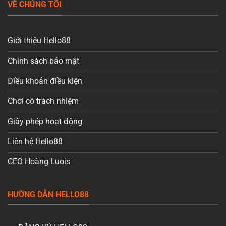
VỀ CHÚNG TÔI
Giới thiệu Hello88
Chính sách bảo mật
Điều khoản điều kiện
Chơi có trách nhiệm
Giấy phép hoạt động
Liên hệ Hello88
CEO Hoàng Luois
HƯỚNG DẪN HELLO88