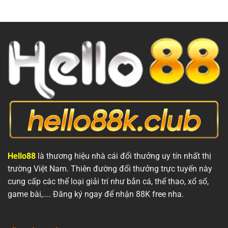
Hello88
là thương hiệu nhà cái đổi thưởng uy tín nhất thị
trường Việt Nam. Thiên đường đổi thưởng trực tuyến này
cung cấp các thể loại giải trí như bắn cá, thể thao, xổ số,
game bài,.... Đăng ký ngay để nhận 88K free nha.