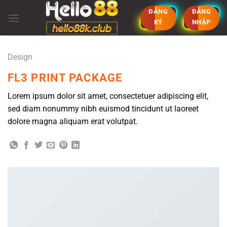
Skip
ĐĂNG
ĐĂNG
to
KÝ
NHẬP
content
Design
FL3 PRINT PACKAGE
Lorem ipsum dolor sit amet, consectetuer adipiscing elit,
sed diam nonummy nibh euismod tincidunt ut laoreet
dolore magna aliquam erat volutpat.