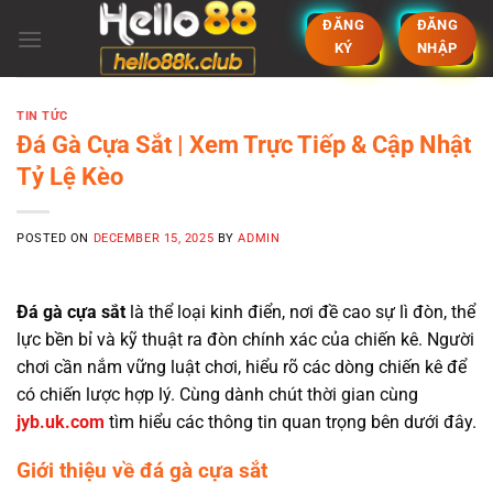
Skip
ĐĂNG
ĐĂNG
to
KÝ
NHẬP
content
TIN TỨC
Đá Gà Cựa Sắt | Xem Trực Tiếp & Cập Nhật
Tỷ Lệ Kèo
POSTED ON
DECEMBER 15, 2025
BY
ADMIN
Đá gà cựa sắt
là thể loại kinh điển, nơi đề cao sự lì đòn, thể
lực bền bỉ và kỹ thuật ra đòn chính xác của chiến kê. Người
chơi cần nắm vững luật chơi, hiểu rõ các dòng chiến kê để
có chiến lược hợp lý. Cùng dành chút thời gian cùng
jyb.uk.com
tìm hiểu các thông tin quan trọng bên dưới đây.
Giới thiệu về đá gà cựa sắt