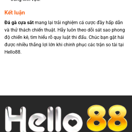
Kết luận
Đá gà cựa sắt
mang lại trải nghiệm cá cược đầy hấp dẫn
và thử thách chiến thuật. Hãy luôn theo dõi sát sao phong
độ chiến kê, tìm hiểu rõ quy luật thi đấu. Chúc bạn gặt hái
được nhiều thắng lợi lớn khi chinh phục các trận so tài tại
Hello88.