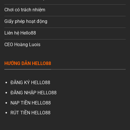
Chơi có trách nhiệm
Giấy phép hoạt động
Liên hệ Hello88
CEO Hoàng Luois
HƯỚNG DẪN HELLO88
ĐĂNG KÝ HELLO88
ĐĂNG NHẬP HELLO88
NẠP TIỀN HELLO88
RÚT TIỀN HELLO88