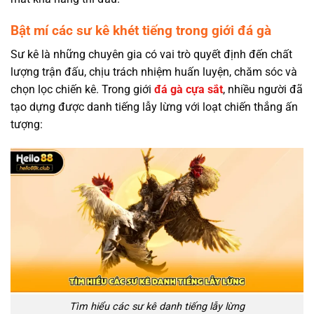
Bật mí các sư kê khét tiếng trong giới đá gà
Sư kê là những chuyên gia có vai trò quyết định đến chất
lượng trận đấu, chịu trách nhiệm huấn luyện, chăm sóc và
chọn lọc chiến kê. Trong giới
đá gà cựa sắt
, nhiều người đã
tạo dựng được danh tiếng lẫy lừng với loạt chiến thắng ấn
tượng:
Tìm hiểu các sư kê danh tiếng lẫy lừng