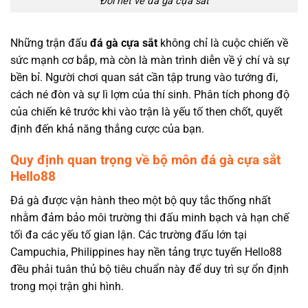
Đôi nét về đá gà cựa sắt
Những trận đấu
đá gà cựa sắt
không chỉ là cuộc chiến về
sức mạnh cơ bắp, mà còn là màn trình diễn về ý chí và sự
bền bỉ. Người chơi quan sát cần tập trung vào tướng đi,
cách né đòn và sự lì lợm của thí sinh. Phân tích phong độ
của chiến kê trước khi vào trận là yếu tố then chốt, quyết
định đến khả năng thắng cược của bạn.
Quy định quan trọng về bộ môn đá gà cựa sắt
Hello88
Đá gà được vận hành theo một bộ quy tắc thống nhất
nhằm đảm bảo môi trường thi đấu minh bạch và hạn chế
tối đa các yếu tố gian lận. Các trường đấu lớn tại
Campuchia, Philippines hay nền tảng trực tuyến Hello88
đều phải tuân thủ bộ tiêu chuẩn này để duy trì sự ổn định
trong mọi trận ghi hình.