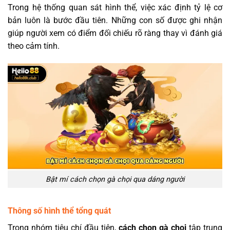
Trong hệ thống quan sát hình thể, việc xác định tỷ lệ cơ
bản luôn là bước đầu tiên. Những con số được ghi nhận
giúp người xem có điểm đối chiếu rõ ràng thay vì đánh giá
theo cảm tính.
Bật mí cách chọn gà chọi qua dáng người
Thông số hình thể tổng quát
Trong nhóm tiêu chí đầu tiên,
cách chọn gà chọi
tập trung