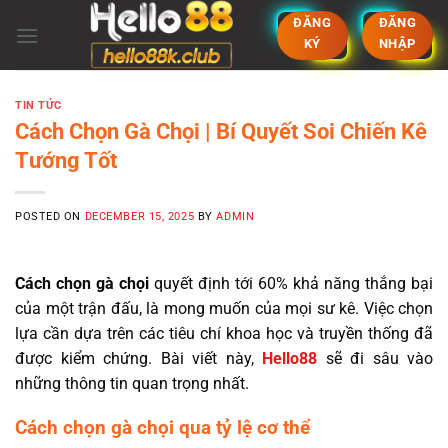
Skip
ĐĂNG
ĐĂNG
to
KÝ
NHẬP
content
TIN TỨC
Cách Chọn Gà Chọi | Bí Quyết Soi Chiến Kê
Tướng Tốt
POSTED ON
DECEMBER 15, 2025
BY
ADMIN
Cách chọn gà chọi
quyết định tới 60% khả năng thắng bại
của một trận đấu, là mong muốn của mọi sư kê. Việc chọn
lựa cần dựa trên các tiêu chí khoa học và truyền thống đã
được kiểm chứng. Bài viết này,
Hello88
sẽ đi sâu vào
những thông tin quan trọng nhất.
Cách chọn gà chọi qua tỷ lệ cơ thể