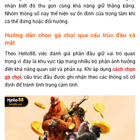
nhận biết độ thu gọn cùng khả năng giữ thăng bằng.
Nhóm thông số này thể hiện sự ổn định của trọng tâm khi
cá thể đứng hoặc đổi hướng.
Hướng dẫn chọn gà chọi qua cấu trúc đầu và
mặt
Theo Hello88, việc đánh giá phần đầu giữ vai trò quan
trọng vì đây là khu vực tập trung nhiều bộ phận ảnh hưởng
đến khả năng quan sát và phản xạ. Khi áp dụng
cách chọn
gà chọi
, cấu trúc đầu được ghi nhận theo các thông số cố
định để tránh tình trạng cảm tính.